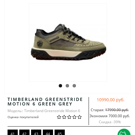
TIMBERLAND GREENSTRIDE
10990.00 руб.
MOTION 6 GREEN GREY
Старая:
17990.00 руб.
Модель:: Timberland Greenstride Motion 6
Экономия 7000.00 руб.
Оценка покупателей
Скидка -
39
%
41
42
43
44
45