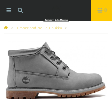
0
Timberland Nellie Chukka