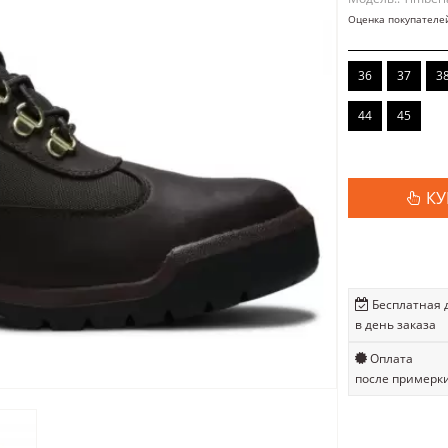
Оценка покупателе
36
37
3
44
45
КУ
Бесплатная 
в день заказа
Оплата
после примерк