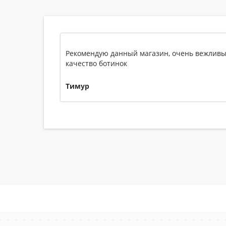
шее
подойдут они если температура минус 20? с
andy