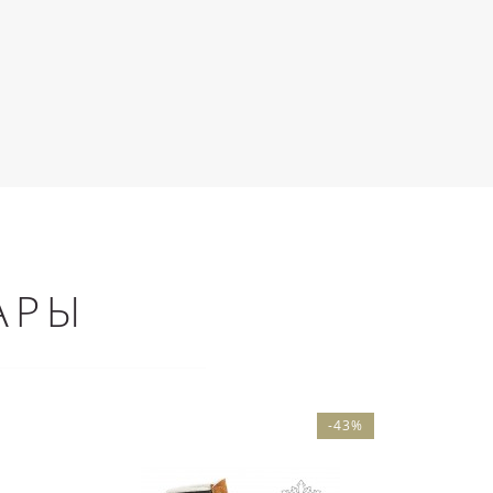
АРЫ
-43%