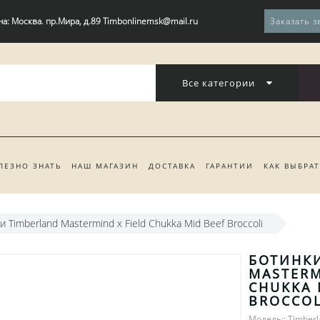
на: Москва. пр.Мира, д.89 Timbonlinemsk@mail.ru
Заказать з
Все категории
ЛЕЗНО ЗНАТЬ
НАШ МАГАЗИН
ДОСТАВКА
ГАРАНТИИ
КАК ВЫБРА
и Timberland Mastermind x Field Chukka Mid Beef Broccoli
БОТИНКИ
MASTERM
CHUKKA 
BROCCOL
Модель:: Timber