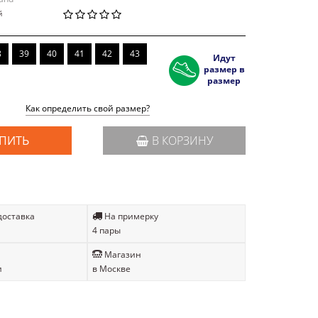
й
8
39
40
41
42
43
Идут
размер в
размер
Как определить свой размер?
ПИТЬ
В КОРЗИНУ
доставка
На примерку
4 пары
Магазин
и
в Москве