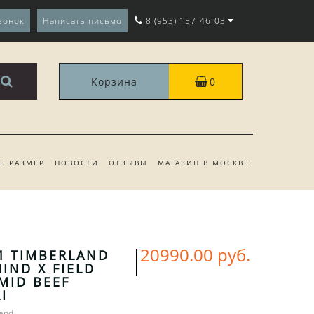
вонок
Написать письмо
8 (953) 157-46-03
Корзина
0
ТЬ РАЗМЕР
НОВОСТИ
ОТЗЫВЫ
МАГАЗИН В МОСКВЕ
20990.00 руб.
 TIMBERLAND
IND X FIELD
MID BEEF
I
land