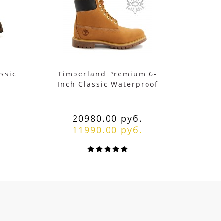
ssic
Timberland Premium 6-
Timbe
Inch Classic Waterproof
кор
Winter Boot с мехом
20980.00 руб.
11990.00 руб.