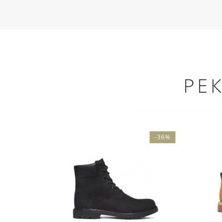
РЕ
-36%