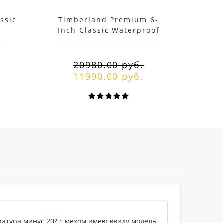
ssic
Timberland Premium 6-
Timbe
Inch Classic Waterproof
кор
Winter Boot с мехом
20980.00 руб.
11990.00 руб.
ю ввиду модель
Зимние кроссовки отличные, мех пло