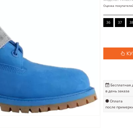
Оценка покупателе
36
37
3
КУ
Бесплатная 
в день заказа
Оплата
после примерк