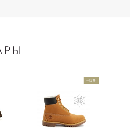
АРЫ
-43%