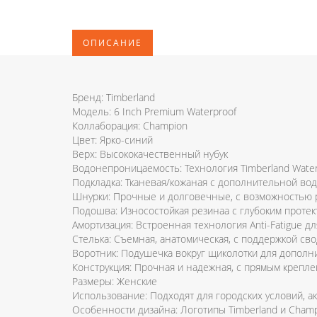
ОПИСАНИЕ
Бренд: Timberland
Модель: 6 Inch Premium Waterproof
Коллаборация: Champion
Цвет: Ярко-синий
Верх: Высококачественный нубук
Водонепроницаемость: Технология Timberland Water
Подкладка: Тканевая/кожаная с дополнительной в
Шнурки: Прочные и долговечные, с возможностью 
Подошва: Износостойкая резинаа с глубоким проте
Амортизация: Встроенная технология Anti-Fatigue 
Стелька: Съемная, анатомическая, с поддержкой св
Воротник: Подушечка вокруг щиколотки для дополн
Конструкция: Прочная и надежная, с прямым креп
Размеры: Женские
Использование: Подходят для городских условий, а
Особенности дизайна: Логотипы Timberland и Cham