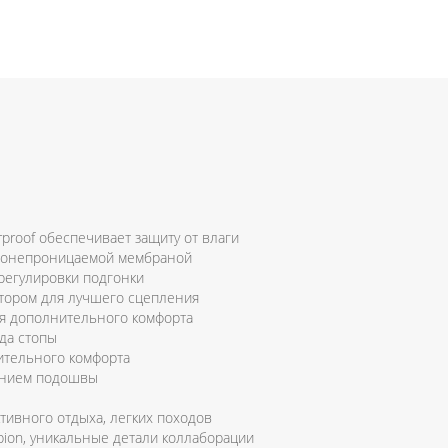
proof обеспечивает защиту от влаги
одонепроницаемой мембраной
регулировки подгонки
ктором для лучшего сцепления
для дополнительного комфорта
ода стопы
ительного комфорта
лением подошвы
ктивного отдыха, легких походов
pion, уникальные детали коллаборации