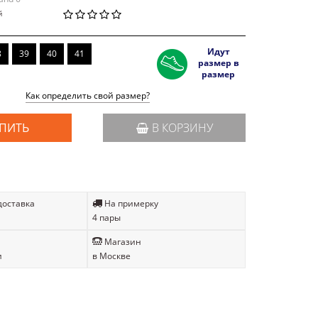
й
Идут
8
39
40
41
размер в
размер
Как определить свой размер?
ПИТЬ
В КОРЗИНУ
доставка
На примерку
4 пары
Магазин
и
в Москве