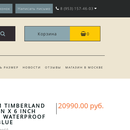
вонок
Написать письмо
8 (953) 157-46-03
Корзина
0
ТЬ РАЗМЕР
НОВОСТИ
ОТЗЫВЫ
МАГАЗИН В МОСКВЕ
20990.00 руб.
 TIMBERLAND
N X 6 INCH
 WATERPROOF
BLUE
and 6