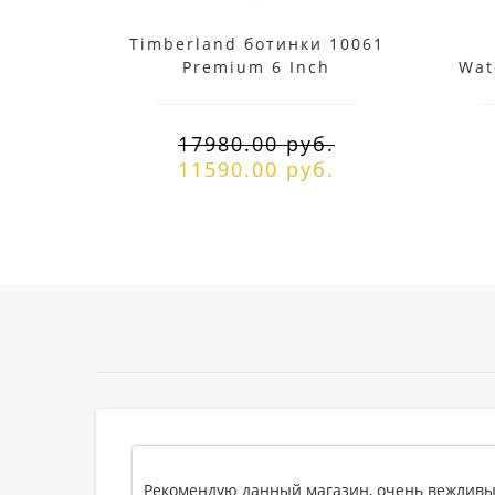
Timberland ботинки 10061
Premium 6 Inch
Wat
Waterproof черные
демисезонные
17980.00 руб.
11590.00 руб.
 данный магазин, очень вежливый персонал, и хорошее