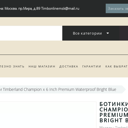
на: Москва. пр.Мира, д.89 Timbonlinemsk@mail.ru
Заказать з
Все категории
ЛЕЗНО ЗНАТЬ
НАШ МАГАЗИН
ДОСТАВКА
ГАРАНТИИ
КАК ВЫБРА
и Timberland Champion x 6 Inch Premium Waterproof Bright Blue
БОТИНКИ
CHAMPIO
PREMIUM
BRIGHT 
Модель:: Timberl