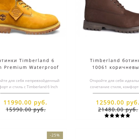
berland Ботинки Solar
Timberland Ботинки S
ave Mid коричневые
Wave Mid черны
13990.00 руб.
13990.00 руб.
10990.00 руб.
10990.00 руб.
отинки Timberland 6
Timberland ботин
h Premium Waterproof
10061 коричнев
Wheat Nubuc Rust
зимние с мехом (36
ойте для себя непревзойденный
Откройте для себя идеаль
орт и стиль с Timberland 6 Inch
сочетание стиля, комфорт
t! Эти рыжие зимние ботинки..
надежности с ботинками Timb
10061! Эти..
11990.00 руб.
12590.00 руб
15990.00 руб.
21480.00 руб.
-25%