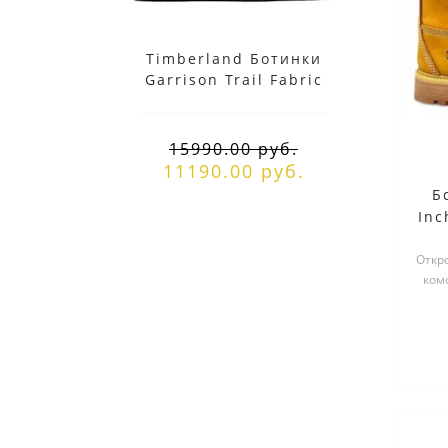
Timberland Ботинки
Tim
Garrison Trail Fabric
W
черные
15990.00 руб.
11190.00 руб.
Б
Inc
Откр
комф
Rus