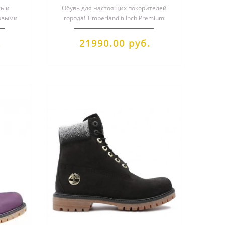
ть и
Обувь для настоящих покорителей
товыми
города! Timberland 6 Inch Premium
and 6
Boots в зеленом цвете - стиль, ком..
.
21990.00 руб.