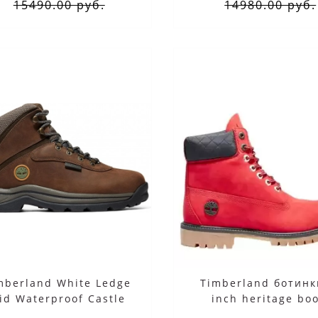
15490.00 руб.
14980.00 руб.
mberland White Ledge
Timberland ботинк
id Waterproof Castle
inch heritage bo
красные