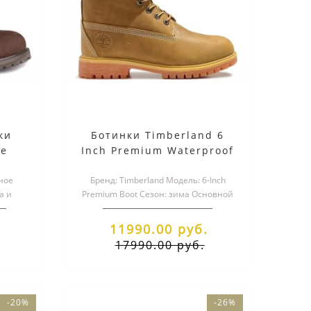
olar
Timberland Ботинки на
Timbe
е
шнуровке мульти
15290.00 руб.
12290.00 руб.
ки
Ботинки Timberland 6
ые
Inch Premium Waterproof
-46)
Wheat Rust Brown Nubuc
ное
Бренд: Timberland Модель: 6-Inch
а и
Premium Boot Сезон: зима Основной
erland
цвет:&nbs..
.
11990.00 руб.
17990.00 руб.
-20%
-26%