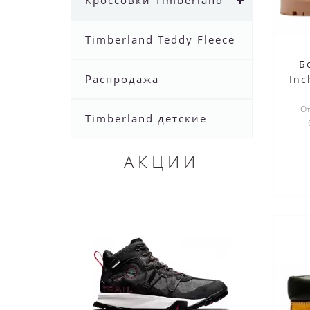
Кроссовки Timberland
Timberland Teddy Fleece
Б
Распродажа
Inc
ж
От
Timberland детские
н
АКЦИИ