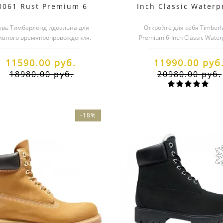
0061 Rust Premium 6
Inch Classic Waterp
Inch Waterproof
Winter Boot с мех
увь Тимберленд идеальна для
демисезонные
Откройте для себя Timberl
ивного времяпрепровождения.
Premium 6-Inch Classic Water
нки от этого бренда отличаются
Winter Boot с мехом! Эти сти
высо..
т..
11590.00 руб.
11990.00 руб
18980.00 руб.
20980.00 руб.
-18%