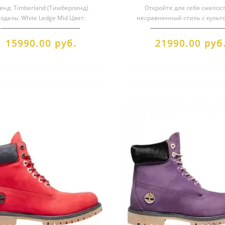
енд: Timberland (Тимберленд)
Откройте для себя смелос
одель: White Ledge Mid Цвет:
несравненный стиль с куль
ичневый Тип: средние ботинк..
красными ботинками Timberl
Inch He..
15990.00 руб.
21990.00 руб