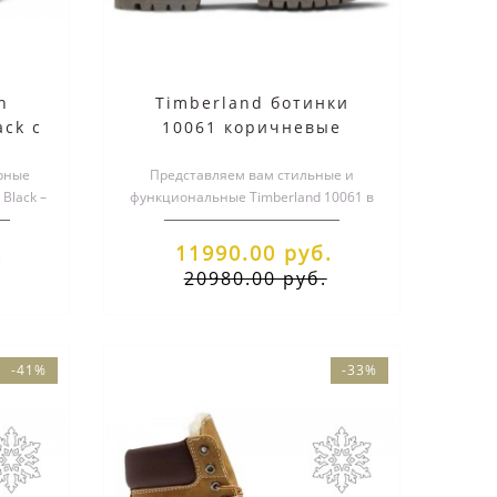
h
Timberland ботинки
ack с
10061 коричневые
демисезонные (36-46)
рные
Представляем вам стильные и
 Black –
функциональные Timberland 10061 в
та..
темно-коричневом цвете с
элегантным че..
.
11990.00 руб.
20980.00 руб.
-41%
-33%