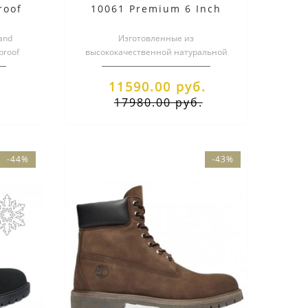
roof
10061 Premium 6 Inch
ом
Waterproof черные
and
демисезонные
Изготовленные из
proof
высококачественной натуральной
льные и
кожи, ботинки Timberland
обеспечивают исключительную..
.
11590.00 руб.
17980.00 руб.
-44%
-43%