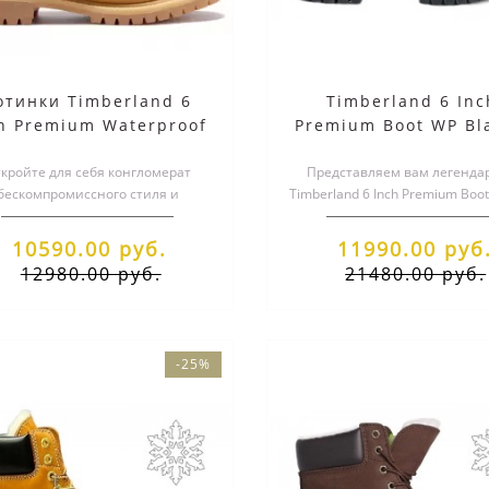
отинки Timberland 6
Timberland 6 Inc
h Premium Waterproof
Premium Boot WP Bl
елтые демисезонные
белым мехом
кройте для себя конгломерат
Представляем вам легенда
бескомпромиссного стиля и
Timberland 6 Inch Premium Boot
епревзойденного комфорта с
воплощение стиля, комфор
легендарными жел..
10590.00 руб.
11990.00 руб
12980.00 руб.
21480.00 руб.
-25%