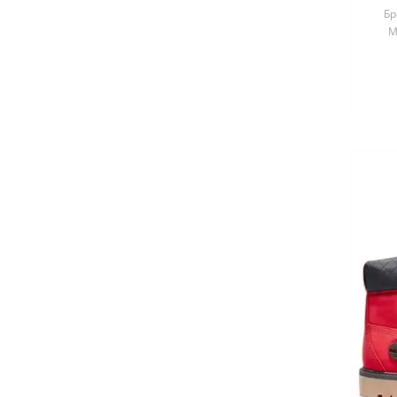
Бр
М
кор