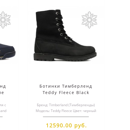
енд
Ботинки Тимберленд
ие
Teddy Fleece Black
-46)
черные (36-41)
ля с
Бренд: Timberland (Тимберленды)
land
Модель: Teddy Fleece Цвет: черный
инки в
Доступные размеры: женски..
.
12590.00 руб.