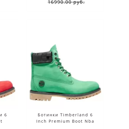
16990.00 руб.
и 6
Ботинки Timberland 6
ot
Inch Premium Boot Nba
Celtics Boston зелёный