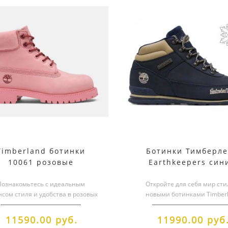
Timberland ботинки
Ботинки Тимберл
10061 розовые
Earthkeepers син
мисезонные женские
зимние с мехом (41
Познакомьтесь с идеальным
(36-41)
Откройте для себя мир сти
нсом стиля и удобства в розовых
новыми ботинками Timber
исезонных ботинках Timberland
Earthkeepers! Это зимние бот
10061..
синем ц..
11590.00 руб.
11990.00 руб