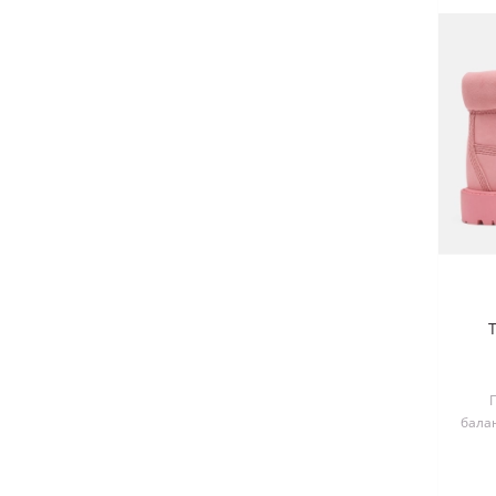
де
бала
дем