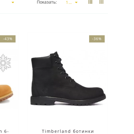
Показать:
-43%
-36%
m 6-
Timberland ботинки