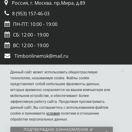
Россия, г. Москва. пр.Мира, д.89
8 (953) 157-46-03
ПН-ПТ: 10:00 - 19:00
СБ: 12:00 - 19:00
ВС: 12:00 - 19:00
Timbonlinemsk@mail.ru
Whatsapp
×
Данный сайт может использовать общеотраслевую
Viber
технологию, называемую cookie. Файлы cookie
представляют собой небольшие фрагменты данных,
которые временно сохраняются на вашем компьютере или
мобильном устройстве, и обеспечивают более
эффективную работу сайта. Продолжая просматривать
данный сайт, Вы соглашаетесь с использованием файлов
cookie и принимаете
условия
политики в отношении
обработки персональных данных.
ПОДТВЕРЖДАЮ ОЗНАКОМЛЕНИЕ И