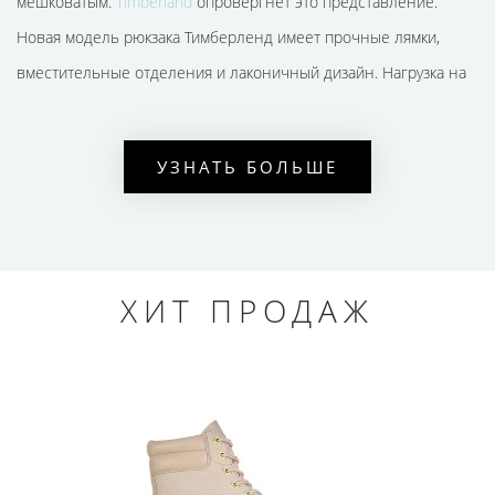
мешковатым.
Timberland
опровергнет это представление.
Новая модель рюкзака Тимберленд имеет прочные лямки,
вместительные отделения и лаконичный дизайн. Нагрузка на
спину минимальная благодаря ортопедическому основанию.
Коллекция рюкзаков от известного бренда поможет создать
УЗНАТЬ БОЛЬШЕ
свежий образ и обеспечит комфорт.
Рюкзак можно взять в поход, поездку, на прогулку.
РЮКЗАКИ ОТ ТИМБЕРЛЕНД.
ХИТ ПРОДАЖ
ХАРАКТЕРИСТИКИ
просторные отделения;
множество карманов;
прочный материал;
крепкие лямки;