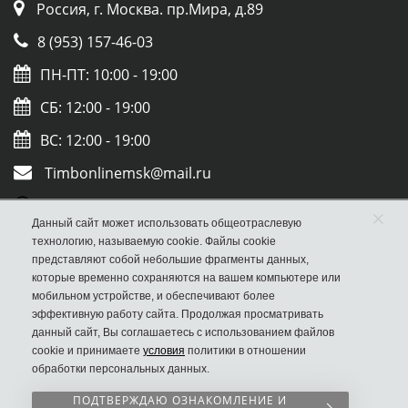
Россия, г. Москва. пр.Мира, д.89
8 (953) 157-46-03
ПН-ПТ: 10:00 - 19:00
СБ: 12:00 - 19:00
ВС: 12:00 - 19:00
Timbonlinemsk@mail.ru
Whatsapp
×
Данный сайт может использовать общеотраслевую
Viber
технологию, называемую cookie. Файлы cookie
представляют собой небольшие фрагменты данных,
которые временно сохраняются на вашем компьютере или
мобильном устройстве, и обеспечивают более
эффективную работу сайта. Продолжая просматривать
данный сайт, Вы соглашаетесь с использованием файлов
cookie и принимаете
условия
политики в отношении
обработки персональных данных.
ПОДТВЕРЖДАЮ ОЗНАКОМЛЕНИЕ И