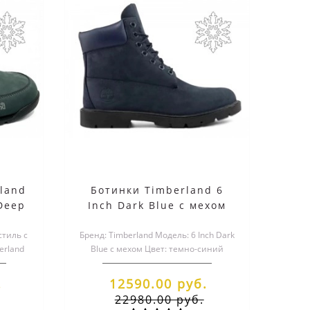
land
Ботинки Timberland 6
 Deep
Inch Dark Blue с мехом
ом
стиль с
Бренд: Timberland Модель: 6 Inch Dark
erland
Blue с мехом Цвет: темно-синий
k с..
(Dark Blue) Верхний ма..
.
12590.00 руб.
22980.00 руб.