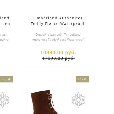
land
Timberland Authenitcs
Green
Teddy Fleece Waterproof
ом
Fold-Down бежевые
r: иди
Откройте для себя Timberland
твуйте
Authentics Teddy Fleece Waterproof
 с ..
Fold-Down в элегантном хаки цвете!
Э..
.
10990.00 руб.
17990.00 руб.
-53%
-47%