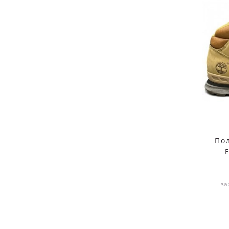
По
за