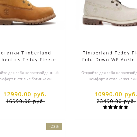
Ботинки Timberland
Timberland Teddy Fl
thentics Teddy Fleece
Fold-Down WP Ankle
 Wheat Folddown Wide
Winter White Бел
ойте для себя непревзойденный
Boots (36-41)
Откройте для себя непревзо
омфорт и стиль с ботинками
комфорт и стиль с женск
rland Authentics Teddy Fleece WP
ботинками Timberland Women
..
Fleec..
12990.00 руб.
10990.00 руб
16990.00 руб.
23490.00 руб.
-23%