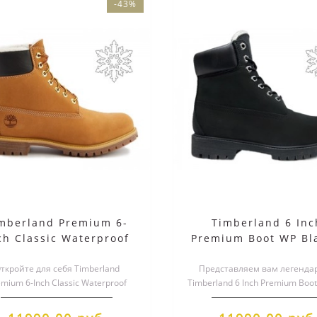
-43%
mberland Premium 6-
Timberland 6 Inc
ch Classic Waterproof
Premium Boot WP Bl
Winter Boot с мехом
белым мехом
ткройте для себя Timberland
Представляем вам легенда
mium 6-Inch Classic Waterproof
Timberland 6 Inch Premium Boot
er Boot с мехом! Эти стильные и
воплощение стиля, комфор
т..