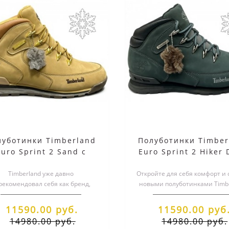
луботинки Timberland
Полуботинки Timber
Euro Sprint 2 Sand с
Euro Sprint 2 Hiker
мехом
Green Black с мех
Timberland уже давно
Откройте для себя комфорт и 
рекомендовал себя как бренд,
новыми полуботинками Timb
которому доверяют за его
Euro Sprint 2 Deep Green Blac
непревзойденное мастерс..
11590.00 руб.
11590.00 руб
14980.00 руб.
14980.00 руб.