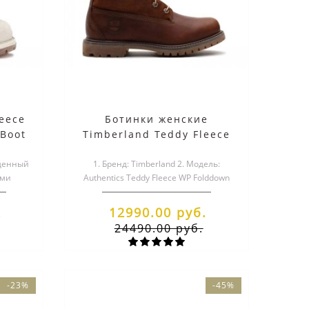
eece
Ботинки женские
 Boot
Timberland Teddy Fleece
ые
Coffee Коричневые (36-
йденный
1. Бренд: Timberland 2. Модель:
41)
ими
Authentics Teddy Fleece WP Folddown
s Teddy
Wide Boots 3. Цвет: Коричневый..
.
12990.00 руб.
24490.00 руб.
-23%
-45%