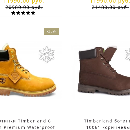
11990.00 руб.
11990.00 руб
20980.00 руб.
21480.00 руб.
-25%
отинки Timberland 6
Timberland ботин
h Premium Waterproof
10061 коричнев