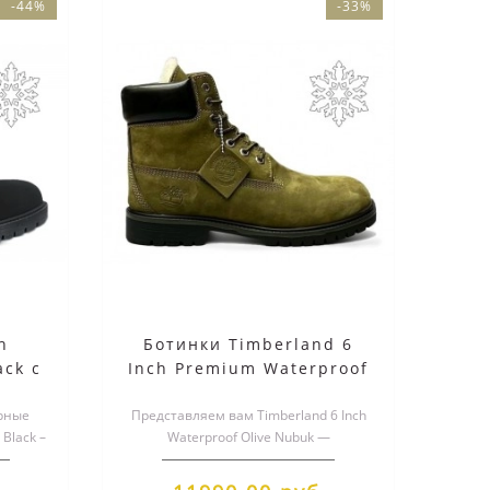
-44%
-33%
h
Ботинки Timberland 6
ack с
Inch Premium Waterproof
Olive Nubuc
рные
Представляем вам Timberland 6 Inch
 Black –
Waterproof Olive Nubuk —
та..
воплощение комфорта и
надежности. ..