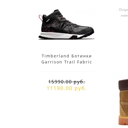
Откр
комф
Rus
Timberland Ботинки
Tim
Garrison Trail Fabric
W
черные
15990.00 руб.
11190.00 руб.