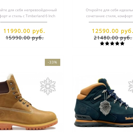
Wheat Nubuc Rust
зимние с мехом (36
ойте для себя непревзойденный
Откройте для себя идеаль
орт и стиль с Timberland 6 Inch
сочетание стиля, комфорт
t! Эти рыжие зимние ботинки..
надежности с ботинками Timb
10061! Эти..
11990.00 руб.
12590.00 руб
15990.00 руб.
21480.00 руб.
berland Ботинки Solar
Timberland Ботинки S
-33%
ave Mid коричневые
Wave Mid черны
13990.00 руб.
13990.00 руб.
10990.00 руб.
10990.00 руб.