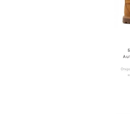
Au
WP
Откр
к
Timbe