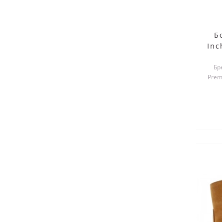
Б
Inc
Wh
Бр
Prem