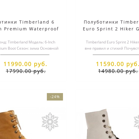
отинки Timberland 6
Полуботинки Timber
h Premium Waterproof
Euro Sprint 2 Hiker 
eat Rust Brown Nubuc
Blue Sand с мех
енд: Timberland Модель: 6-Inch
Timberland Euro Sprint 2 Hike
ium Boot Сезон: зима Основной
вне правил и стихий Почувс
цвет:&nbs..
дух настоящих приключений
11990.00 руб.
11590.00 руб
17990.00 руб.
14980.00 руб.
-24%